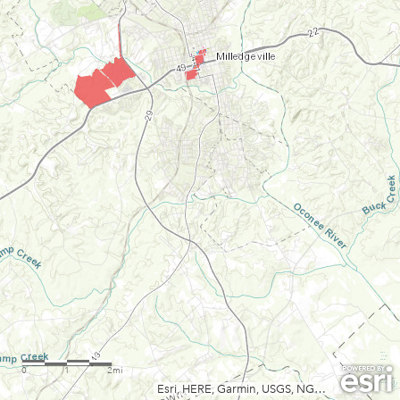
0
1
2mi
Esri, HERE, Garmin, USGS, NGA, EPA, USDA, NPS